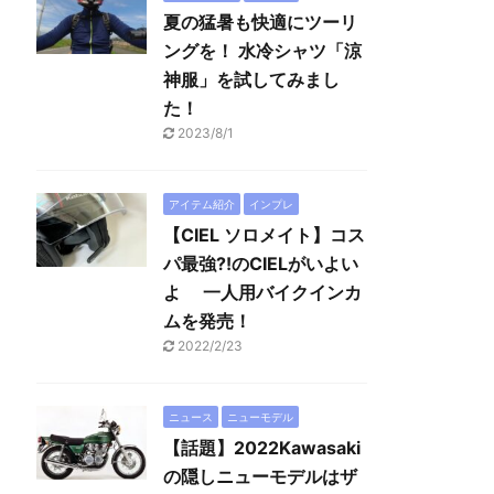
夏の猛暑も快適にツーリ
ングを！ 水冷シャツ「涼
神服」を試してみまし
た！
2023/8/1
アイテム紹介
インプレ
【CIEL ソロメイト】コス
パ最強?!のCIELがいよい
よ 一人用バイクインカ
ムを発売！
2022/2/23
ニュース
ニューモデル
【話題】2022Kawasaki
の隠しニューモデルはザ