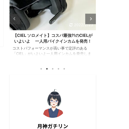
3
2021/9/9
が
【話題】2022Kawasakiの隠しニューモデ
「モータース
！
ルはザッパーで確定か?!･････で、ザッパー
イクに耳栓
って何？
みなさん「モ
ま
てますか？ ほ
2021年9月8日、カワサキモータース公式の
き
あるの？必要？
YouTubeチャンネルにアップされた ティザー動
性
ったら まわり
画「RETROVOLUTION」の第二弾が公開されま
ュ
の？ と感じる
した！ その映像の中に「Ｚ６５０ＦＯＵＲ(Ｂ
思ってました。
１)」通称：ザッパー(ZAPPER)が チラリと映っ
台
ましたのでご紹
た事で ・次のKawasakiのニューモデルはザッ
③
風切音による耳
パーの復活で決定？！ ・「Ｚ６５０ＲＳ」来る
ますでしょう
か？！ と巷ではバイクファン達の間で話題と
ク
た後にバイクを
なっています。 クロザッパーかー！ザッパーが
なり続ける 
来るとはニャ！ 650ccのエンジンは丁度良い ...
てい ...
月神ガチリン