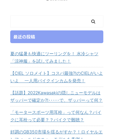
最近の投稿
夏の猛暑も快適にツーリングを！ 水冷シャツ
「涼神服」を試してみました！
【CIEL ソロメイト】コスパ最強?!のCIELがいよ
いよ 一人用バイクインカムを発売！
【話題】2022Kawasakiの隠しニューモデルは
ザッパーで確定か?!･････で、ザッパーって何？
「モータースポーツ用耳栓」って何なん？バイ
クに耳栓って必要？？バイクで難聴？
好調のGB350市場を揺るがすか？！ロイヤルエ