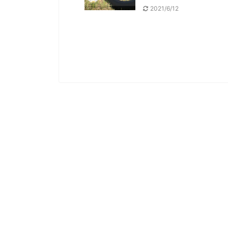
2021/6/12
2021/8/26
好調のGB350市場を揺るがすか？！ロイヤ
夏の猛暑も快適にツー
ルエンフィールドのニューモデルを予測！
ツ「涼神服」を
2020年9月末に発表された「GB350」は年末の
世間のイメージでは風
販売スタートから 好調に販売台数を伸ばし、数
思い浮べるオートバイ。
か月で1万台を突破し、クラシックバイク市場が
ると気持ちが良いんで
活性化しましたね。 出典：Honda公式HP
んに 聞かれたりするラ
ttps://www.honda.co.jp/GB350/ そして、ロ
でしょうか？ ところが
イヤルエンフィールドからガチンコでライバル
ンにヘルメットとグロー
になりそうな 単気筒クラシックモデル「メテオ
る時は多少は涼しいも
350（METEOR 350）」も日本発売がほぼ確実
えながら ツーリングを
という流れになっています。 写真：メテオ
のが現実だ。 そんな夏
50 出典：https://www.royalenfield.com/ こ
ごす為のアイテム それ
.
して、気化熱を利用し
その中でも「涼神服」とい