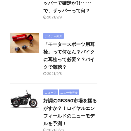
ッパーで確定か?!･････
で、ザッパーって何？
2021/9/9
アイテム紹介
「モータースポーツ用耳
栓」って何なん？バイク
に耳栓って必要？？バイ
クで難聴？
2021/9/8
ニュース
ニューモデル
好調のGB350市場を揺る
がすか？！ロイヤルエン
フィールドのニューモデ
ルを予測！
2021/8/26