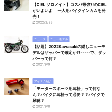
【CIEL ソロメイト】コスパ最強?!のCIEL
がいよいよ 一人用バイクインカムを発
売！
2022/2/23
ニュース
ニューモデル
【話題】2022Kawasakiの隠しニューモ
デルはザッパーで確定か?!･････で、ザッ
パーって何？
2021/9/9
アイテム紹介
「モータースポーツ用耳栓」って何な
ん？バイクに耳栓って必要？？バイクで
難聴？
2021/9/8