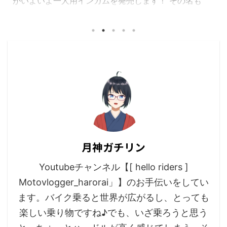
がいよいよ一人用インカムを発売します！ その名も
「CIEL ソロメイト」 価格も驚きの 定価3,300円(消費
税10％) さっそく、その性能はどの様なものなのか？
実機を使ってレビューしたいと思います！ ソロメイト
の内容分 まずは内容物の確認してみましょう！ ①本
機1台(スピーカー、マイク) ②USB充電ケーブル ③取
扱説明書 ④スピーカー貼付用 両面ファスナー：2枚
内容物もとってもシンプル！ スペックを確認してみよ
う ●Bluetooth V5.0 ...
月神ガチリン
Youtubeチャンネル【[ hello riders ]
Motovlogger_harorai」】のお手伝いをしてい
ます。バイク乗ると世界が広がるし、とっても
楽しい乗り物ですね♪でも、いざ乗ろうと思う