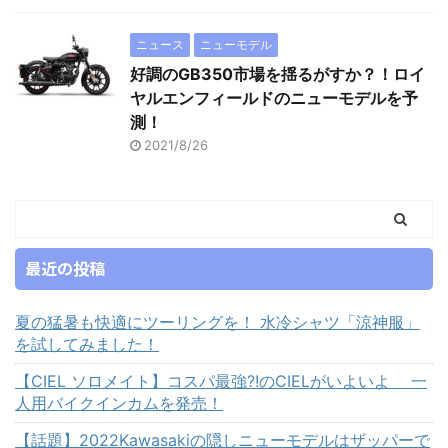
ニュース
ニューモデル
好調のGB350市場を揺るがすか？！ロイ
ヤルエンフィールドのニューモデルを予
測！
2021/8/26
最近の投稿
夏の猛暑も快適にツーリングを！ 水冷シャツ「涼神服」
を試してみました！
【CIEL ソロメイト】コスパ最強?!のCIELがいよいよ 一
人用バイクインカムを発売！
【話題】2022Kawasakiの隠しニューモデルはザッパーで